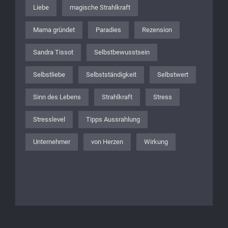
Liebe
magische Strahlkraft
Mama gründet
Paradies
Rezension
Sandra Tissot
Selbstbewusstsein
Selbstliebe
Selbstständigkeit
Selbstwert
Sinn des Lebens
Strahlkraft
Stress
Stresslevel
Tipps Aussrahlung
Unternehmer
von Herzen
Wirkung