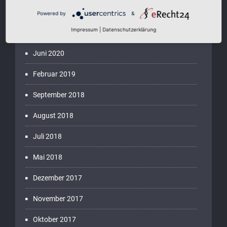
September 2024
Powered by
&
Impressum
|
Datenschutzerklärung
November 2022
Juni 2020
Februar 2019
September 2018
August 2018
Juli 2018
Mai 2018
Dezember 2017
November 2017
Oktober 2017