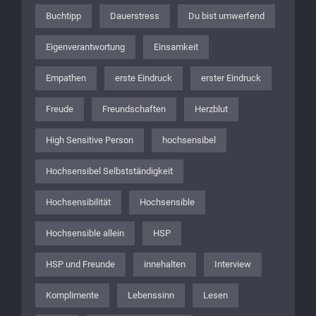
Buchtipp
Dauerstress
Du bist umwerfend
Eigenverantwortung
Einsamkeit
Empathen
erste Eindruck
erster Eindruck
Freude
Freundschaften
Herzblut
High Sensitive Person
hochsensibel
Hochsensibel Selbstständigkeit
Hochsensibilität
Hochsensible
Hochsensible allein
HSP
HSP und Freunde
innehalten
Interview
Komplimente
Lebenssinn
Lesen