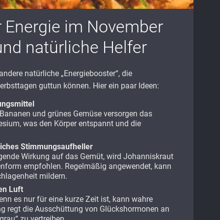
r Energie im November
nd natürliche Helfer
ndere natürliche „Energiebooster“, die
erbsttagen guttun können. Hier ein paar Ideen:
ngsmittel
, Bananen und grünes Gemüse versorgen das
sium, was den Körper entspannt und die
liches Stimmungsaufheller
igende Wirkung auf das Gemüt, wird Johanniskraut
pfenform empfohlen. Regelmäßig angewendet, kann
hlagenheit mildern.
en Luft
nn es nur für eine kurze Zeit ist, kann wahre
g regt die Ausschüttung von Glückshormonen an
grau“ zu vertreiben.