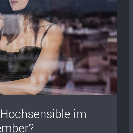
r Hochsensible im
ember?