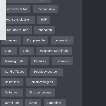
Hochsensibilität
Hochsensible
Hochsensible allein
HSP
HSP und Freunde
innehalten
Interview
Komplimente
Lebenssinn
Lesen
Liebe
magische Strahlkraft
Mama gründet
Paradies
Rezension
Sandra Tissot
Selbstbewusstsein
Selbstliebe
Selbstständigkeit
Selbstwert
Sinn des Lebens
Strahlkraft
Stress
Stresslevel