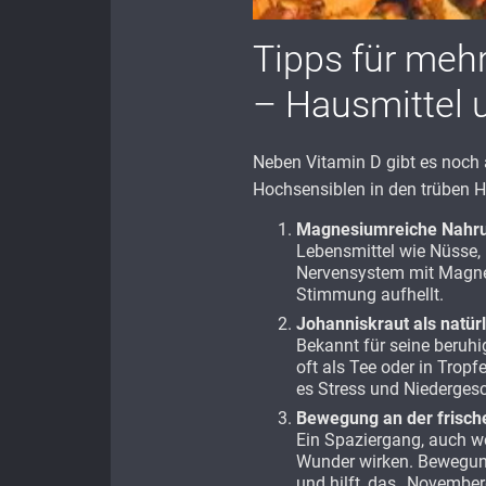
Tipps für meh
– Hausmittel u
Neben Vitamin D gibt es noch a
Hochsensiblen in den trüben H
Magnesiumreiche Nahru
Lebensmittel wie Nüsse
Nervensystem mit Magne
Stimmung aufhellt.
Johanniskraut als natür
Bekannt für seine beruh
oft als Tee oder in Tro
es Stress und Niedergesc
Bewegung an der frisch
Ein Spaziergang, auch we
Wunder wirken. Bewegun
und hilft, das „November