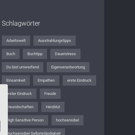
Schlagwörter
Arbeitswelt
Ausstrahlungstipps
Buch
Buchtipp
Dauerstress
Du bist umwerfend
Eigenverantwortung
Einsamkeit
Empathen
erste Eindruck
erster Eindruck
Freude
Freundschaften
Herzblut
High Sensitive Person
hochsensibel
Hochsensibel Selbstständigkeit