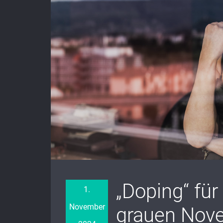
„Doping“ fü
1.
November
grauen Nov