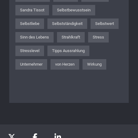
Sandra Tissot
Selbstbewusstsein
Selbstliebe
Selbstständigkeit
Selbstwert
Sinn des Lebens
Strahlkraft
Stress
Stresslevel
Tipps Aussrahlung
Unternehmer
von Herzen
Wirkung