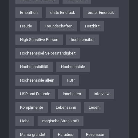
Empathen
erste Eindruck
erster Eindruck
Freude
Freundschaften
Herzblut
High Sensitive Person
hochsensibel
Hochsensibel Selbstständigkeit
Hochsensibilität
Hochsensible
Hochsensible allein
HSP
HSP und Freunde
innehalten
Interview
Komplimente
Lebenssinn
Lesen
Liebe
magische Strahlkraft
Mama gründet
Paradies
Rezension