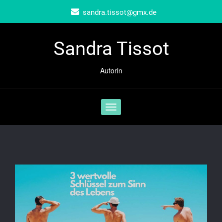
Skip
sandra.tissot@gmx.de
to
content
Sandra Tissot
Autorin
Schalte Navigation