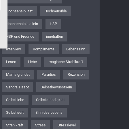
Hochsensibilität
Hochsensible
Hochsensible allein
HSP
HSP und Freunde
innehalten
Interview
Komplimente
Lebenssinn
Lesen
Liebe
magische Strahlkraft
Mama gründet
Paradies
Rezension
Sandra Tissot
Selbstbewusstsein
Selbstliebe
Selbstständigkeit
Selbstwert
Sinn des Lebens
Strahlkraft
Stress
Stresslevel