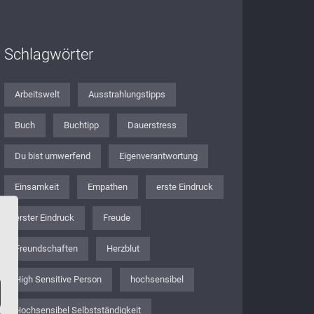
Schlagwörter
Arbeitswelt
Ausstrahlungstipps
Buch
Buchtipp
Dauerstress
Du bist umwerfend
Eigenverantwortung
Einsamkeit
Empathen
erste Eindruck
erster Eindruck
Freude
Freundschaften
Herzblut
High Sensitive Person
hochsensibel
Hochsensibel Selbstständigkeit