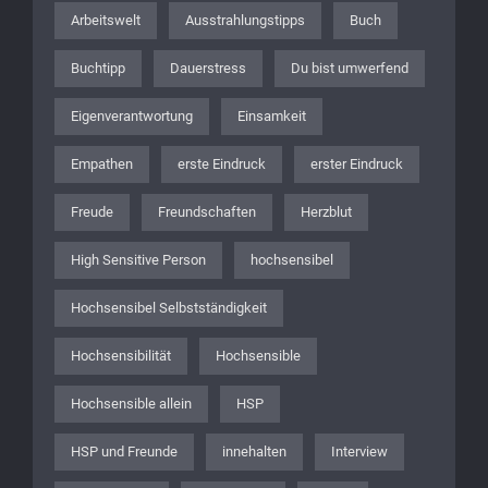
Arbeitswelt
Ausstrahlungstipps
Buch
Buchtipp
Dauerstress
Du bist umwerfend
Eigenverantwortung
Einsamkeit
Empathen
erste Eindruck
erster Eindruck
Freude
Freundschaften
Herzblut
High Sensitive Person
hochsensibel
Hochsensibel Selbstständigkeit
Hochsensibilität
Hochsensible
Hochsensible allein
HSP
HSP und Freunde
innehalten
Interview