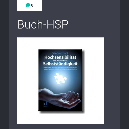
0
Buch-HSP