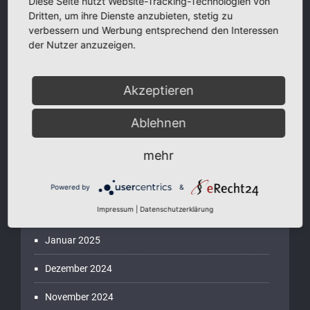
Diese Seite nutzt Website-Tracking-Technologien von
wir im Paradies
Dritten, um ihre Dienste anzubieten, stetig zu
verbessern und Werbung entsprechend den Interessen
Geheime Ausstrahlungstipps, die Du kennen solltest
der Nutzer anzuzeigen.
„Doping“ für Hochsensible im grauen November?
Akzeptieren
Interview: berufliche Selbstständigkeit als Weg für
hochsensible Menschen?
Ablehnen
Hochsensible und Freude
mehr
Powered by
&
Archive
Impressum
|
Datenschutzerklärung
Januar 2025
Dezember 2024
November 2024