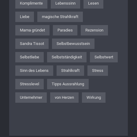
Komplimente
Lebenssinn
Lesen
Liebe
magische Strahlkraft
Mama gründet
Paradies
Rezension
Sandra Tissot
Selbstbewusstsein
Selbstliebe
Selbstständigkeit
Selbstwert
Sinn des Lebens
Strahlkraft
Stress
Stresslevel
Tipps Aussrahlung
Unternehmer
von Herzen
Wirkung